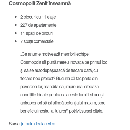
Cosmopolit Zenit înseamnă
2 blocuri cu 11 etaje
227 de apartamente
11 spații de birouri
7 spații comerciale
„Ce anume motivează membrii echipei
Cosmopolit să pună mereu inovația pe primul loc
și să se autodepășească de fiecare dată, cu
fiecare nou proiect? Bucuria că fac parte din
povestea lor, mândria că, împreună, creează
condițiile ideale pentru ca aceste familii și acești
antreprenori să își atingă potențialul maxim, spre
beneficiul nostru, al tuturor”, potrivit sursei citate.
Sursa:
jurnaluldeafaceri.ro