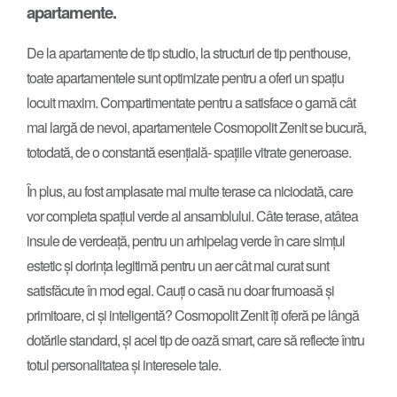
apartamente.
De la apartamente de tip studio, la structuri de tip penthouse,
toate apartamentele sunt optimizate pentru a oferi un spațiu
locuit maxim. Compartimentate pentru a satisface o gamă cât
mai largă de nevoi, apartamentele Cosmopolit Zenit se bucură,
totodată, de o constantă esențială- spațiile vitrate generoase.
În plus, au fost amplasate mai multe terase ca niciodată, care
vor completa spațiul verde al ansamblului. Câte terase, atâtea
insule de verdeață, pentru un arhipelag verde în care simțul
estetic și dorința legitimă pentru un aer cât mai curat sunt
satisfăcute în mod egal. Cauți o casă nu doar frumoasă și
primitoare, ci și inteligentă? Cosmopolit Zenit îți oferă pe lângă
dotările standard, și acel tip de oază smart, care să reflecte întru
totul personalitatea și interesele tale.