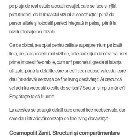
pe piața de real estate alocat inovației, care se face simțită
pretutindeni, de la impactul vizual al construcției, plină de
personalitate și totodată perfect integrată în peisaj, până la
nivelul finisajelor utilizate.
Ca de obicei, s-a optat pentru calitate superpremium pe toată
linia, de la aspectele mai vizibile, cele care ajută la crearea unei
prime impresii favorabile, cum ar fi parchetul, gresia și faianța
utilizate, până la detaliile care uneori trec neobservate, dar care
dau într-adevăr senzația de fine living desăvârșit. Ai crezut că
vei admira vreodată o cutie de scrisori? Sau un simplu mâner?
Pregătește-te să fii uimit!
La acestea se adaugă detalii care uneori trec neobservate, dar
care dau într-adevăr senzația de fine living desăvârșit.
Cosmopolit Zenit. Structuri și compartimentare