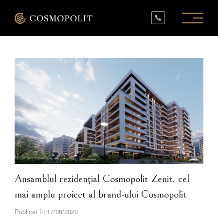
PROIECTE ÎN LUCRU
PROIECTE FINALIZATE
SPAȚII COMERCIALE
INFO
CONTACT
Ansamblul rezidenţial Cosmopolit Zenit, cel
mai amplu proiect al brand-ului Cosmopolit
Publicat în 17/06/2020