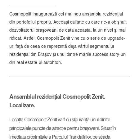
Cosmopolit inaugurează cel mai nou ansamblu rezidenţial
din portofoliul propriu. Aceeaşi calitate cu care ne-a obişnuit
dezvoltatorul braşovean, de data aceasta, la un nivel şi mai
ridicat. Astfel, Cosmopolit Zenit vine cu o
serie de upgrade-
uri faţă de ceea ce reprezintă deja vârful segmentului
rezidenţial din Braşov şi unul dintre marile success story-uri
din real estate-ul autohton.
Ansamblul rezidenţial Cosmopolit Zenit.
Localizare.
Locația Cosmopolit Zenit va fi cu siguranță unul dintre
principalele puncte de atracție pentru brașoveni. Situat în
imediata proximitate a Parcului Trandafirilor, pe strada