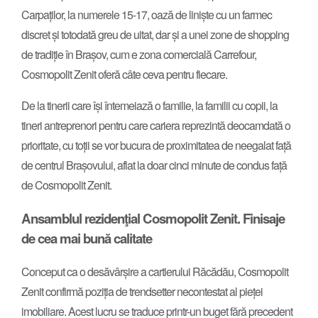
Carpaților, la numerele 15-17, oază de liniște cu un farmec
discret și totodată greu de uitat, dar și a unei zone de shopping
de tradiție în Brașov, cum e zona comercială Carrefour,
Cosmopolit Zenit oferă câte ceva pentru fiecare.
De la tinerii care își întemeiază o familie, la familii cu copii, la
tineri antreprenori pentru care cariera reprezintă deocamdată o
prioritate, cu toții se vor bucura de proximitatea de neegalat față
de centrul Brașovului, aflat la doar cinci minute de condus față
de Cosmopolit Zenit.
Ansamblul rezidenţial Cosmopolit Zenit. Finisaje
de cea mai bună calitate
Conceput ca o desăvârșire a cartierului Răcădău, Cosmopolit
Zenit confirmă poziția de trendsetter necontestat al pieței
imobiliare. Acest lucru se traduce printr-un buget fără precedent