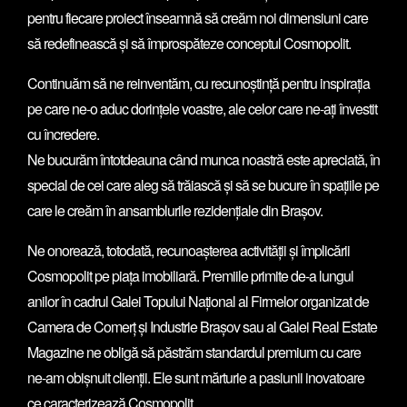
pentru fiecare proiect înseamnă să creăm noi dimensiuni care
să redefinească și să împrospăteze conceptul Cosmopolit.
Continuăm să ne reinventăm, cu recunoștință pentru inspirația
pe care ne-o aduc dorințele voastre, ale celor care ne-ați învestit
cu încredere.
Ne bucurăm întotdeauna când munca noastră este apreciată, în
special de cei care aleg să trăiască și să se bucure în spațiile pe
care le creăm în ansamblurile rezidențiale din Brașov.
Ne onorează, totodată, recunoașterea activității și împlicării
Cosmopolit pe piața imobiliară. Premiile primite de-a lungul
anilor în cadrul Galei Topului Național al Firmelor organizat de
Camera de Comerț și Industrie Brașov sau al Galei Real Estate
Magazine ne obligă să păstrăm standardul premium cu care
ne-am obișnuit clienții. Ele sunt mărturie a pasiunii inovatoare
ce caracterizează Cosmopolit.