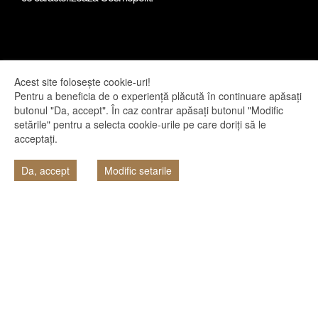
Acest site folosește cookie-uri!
Pentru a beneficia de o experiență plăcută în continuare apăsați
butonul "Da, accept". În caz contrar apăsați butonul "Modific
setările" pentru a selecta cookie-urile pe care doriți să le
2026
acceptați.
Da, accept
Modific setarile
CEL MAI BUN CONCEPT 2025
PROIECTE IN LUCRU
DISPONIBILITATE
Cosmopolit Astoria. Cel mai bun concept 2025.
2025