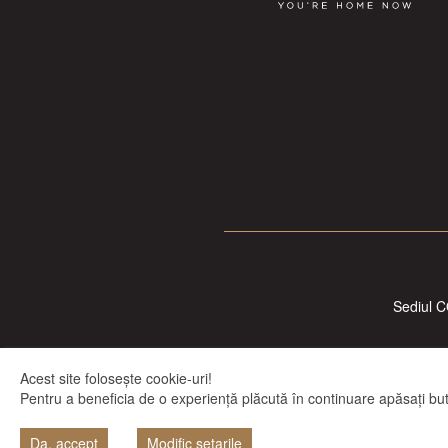
Sediul C
Acest site folosește cookie-uri!
Pentru a beneficia de o experiență plăcută în continuare apăsați buto
Da, accept
Modific setarile