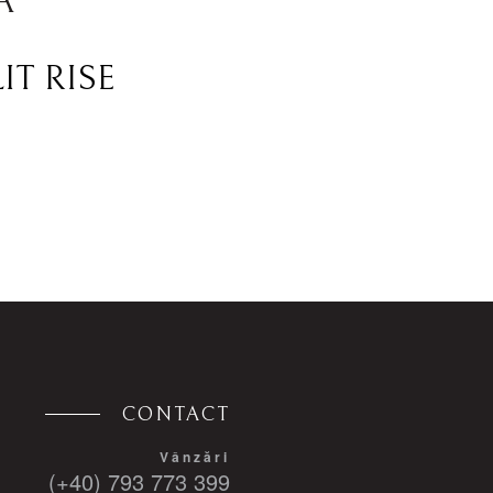
A
T RISE
CONTACT
Vânzări
(+40) 793 773 399