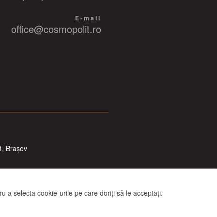
E-mail
office@cosmopolit.ro
4, Brașov
 a selecta cookie-urile pe care doriți să le acceptați.