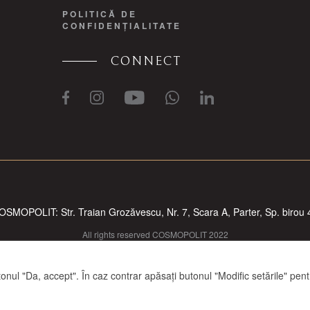
POLITICĂ DE
CONFIDENȚIALITATE
CONNECT
OSMOPOLIT: Str. Traian Grozăvescu, Nr. 7, Scara A, Parter, Sp. birou 
All rights reserved COSMOPOLIT 2022
nul "Da, accept". În caz contrar apăsați butonul "Modific setările" pentru