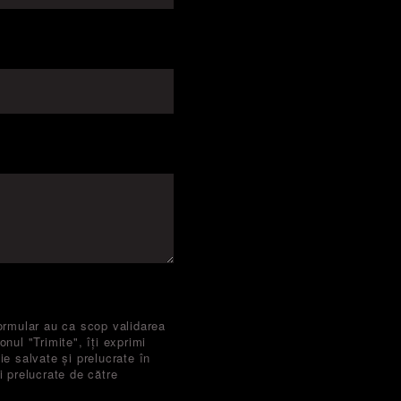
ormular au ca scop validarea
nul "Trimite", îți exprimi
ie salvate și prelucrate în
i prelucrate de către