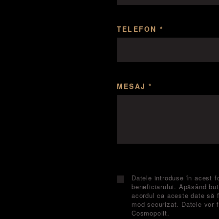
TELEFON *
MESAJ *
Datele introduse în acest f
beneficiarului. Apăsând buto
acordul ca aceste date să f
mod securizat. Datele vor f
Cosmopolit.