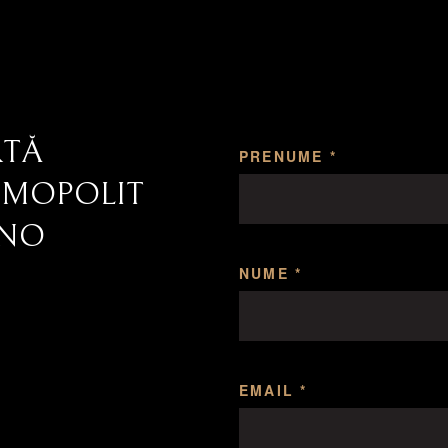
RTĂ
PRENUME *
SMOPOLIT
INO
NUME *
EMAIL *