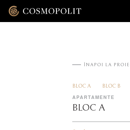
ÎNAPOI LA PROI
BLOC A
BLOC B
APARTAMENTE
BLOC A