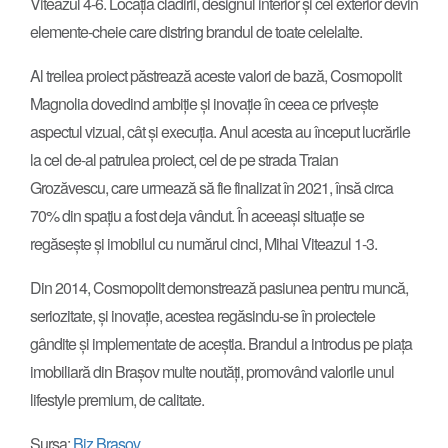
Viteazul 4-6. Locația clădirii, designul interior și cel exterior devin
elemente-cheie care distring brandul de toate celelalte.
Al treilea proiect păstrează aceste valori de bază, Cosmopolit
Magnolia dovedind ambiție și inovație în ceea ce privește
aspectul vizual, cât și execuția. Anul acesta au început lucrările
la cel de-al patrulea proiect, cel de pe strada Traian
Grozăvescu, care urmează să fie finalizat în 2021, însă circa
70% din spațiu a fost deja vândut. În aceeași situație se
regăsește și imobilul cu numărul cinci, Mihai Viteazul 1-3.
Din 2014, Cosmopolit demonstrează pasiunea pentru muncă,
seriozitate, și inovație, acestea regăsindu-se în proiectele
gândite și implementate de aceștia. Brandul a introdus pe piața
imobiliară din Brașov multe noutăți, promovând valorile unul
lifestyle premium, de calitate.
Sursa:
Biz Brasov