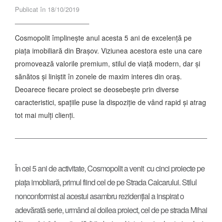
Publicat în 18/10/2019
Cosmopolit împlinește anul acesta 5 ani de excelență pe
piața imobiliară din Brașov. Viziunea acestora este una care
promovează valorile premium, stilul de viață modern, dar și
sănătos și liniștit în zonele de maxim interes din oraș.
Deoarece fiecare proiect se deosebește prin diverse
caracteristici, spațiile puse la dispoziție de vând rapid și atrag
tot mai mulți clienți.
În cei 5 ani de activitate, Cosmopolit a venit cu cinci proiecte pe
piața imobliară, primul fiind cel de pe Strada Calcarului. Stilul
nonconformist al acestui asambru rezidențial a inspirat o
adevărată serie, urmând al doilea proiect, cel de pe strada Mihai