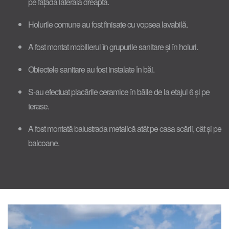
pe fațada laterală dreaptă.
Holurile comune au fost finisate cu vopsea lavabilă.
A fost montat mobilierul în grupurile sanitare și în holuri.
Obiectele sanitare au fost instalate în băi.
S-au efectuat placările ceramice în băile de la etajul 6 și pe
terase.
A fost montată balustrada metalică atât pe casa scării, cât și pe
balcoane.