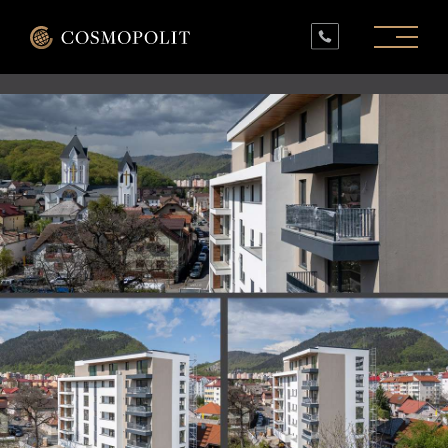
PROIECTE ÎN LUCRU
PROIECTE FINALIZATE
SPAȚII COMERCIALE
INFO
CONTACT