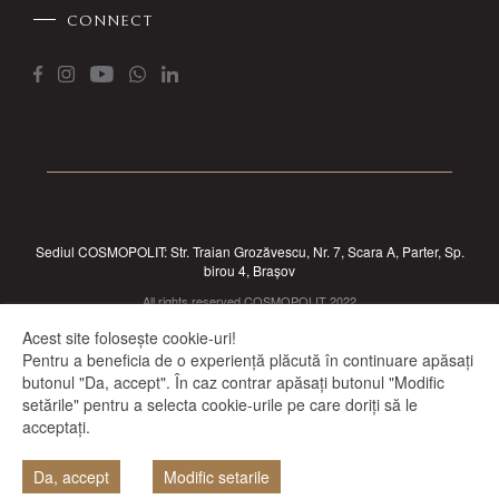
CONNECT
Sediul COSMOPOLIT: Str. Traian Grozăvescu, Nr. 7, Scara A, Parter, Sp.
birou 4, Brașov
All rights reserved COSMOPOLIT 2022
Acest site folosește cookie-uri!
Pentru a beneficia de o experiență plăcută în continuare apăsați
butonul "Da, accept". În caz contrar apăsați butonul "Modific
setările" pentru a selecta cookie-urile pe care doriți să le
acceptați.
Da, accept
Modific setarile
PROIECTE IN LUCRU
DISPONIBILITATE