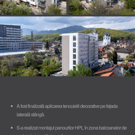
A fost finalizată aplicarea tencuielii decorative pe fațada
laterală stângă.
S-a realizat montajul panourilor HPL în zona balcoanelor de