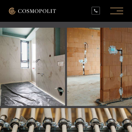
PROIECTE ÎN LUCRU
PROIECTE FINALIZATE
SPAȚII COMERCIALE
INFO
CONTACT