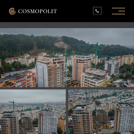
PROIECTE ÎN LUCRU
PROIECTE FINALIZATE
SPAȚII COMERCIALE
INFO
CONTACT