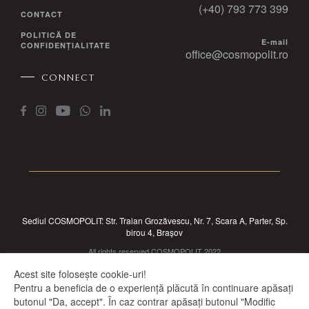
(+40) 793 773 399
CONTACT
POLITICĂ DE
E-mail
CONFIDENȚIALITATE
office@cosmopolit.ro
CONNECT
Sediul COSMOPOLIT: Str. Traian Grozăvescu, Nr. 7, Scara A, Parter, Sp.
birou 4, Brașov
All rights reserved COSMOPOLIT 2022
Acest site folosește cookie-uri!
Pentru a beneficia de o experiență plăcută în continuare apăsați
butonul "Da, accept". În caz contrar apăsați butonul "Modific