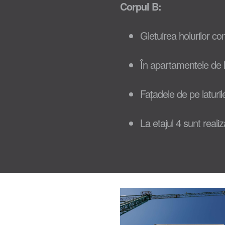
Corpul B:
Gletuirea holurilor com
În apartamentele de l
Fațadele de pe laturil
La etajul 4 sunt realiz