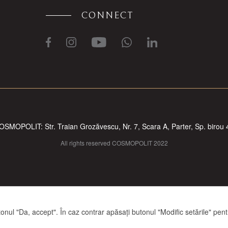
CONNECT
OSMOPOLIT: Str. Traian Grozăvescu, Nr. 7, Scara A, Parter, Sp. birou 
All rights reserved COSMOPOLIT 2022
nul "Da, accept". În caz contrar apăsați butonul "Modific setările" pentru