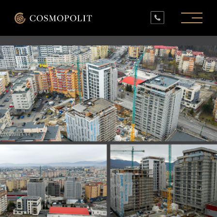
PROIECTE ÎN LUCRU
PROIECTE FINALIZATE
SPAȚII COMERCIALE
INFO
CONTACT