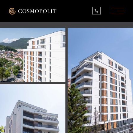
PROIECTE ÎN LUCRU
PROIECTE FINALIZATE
SPAȚII COMERCIALE
INFO
CONTACT