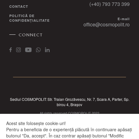
(+40) 793 773 399
CONTACT
POLITICĂ DE
E-mail
CONFIDENȚIALITATE
office@cosmopolit.ro
CONNECT
Sediul COSMOPOLIT: Str. Traian Grozăvescu, Nr. 7, Scara A, Parter, Sp.
birou 4, Brașov
All rights reserved COSMOPOLIT 2022
Acest site folosește cookie-uri!
Pentru a beneficia de o experiență plăcută în continuare apăsați
butonul "Da, accept". În caz contrar apăsați butonul "Modific