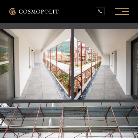
PROIECTE ÎN LUCRU
PROIECTE FINALIZATE
SPAȚII COMERCIALE
INFO
CONTACT