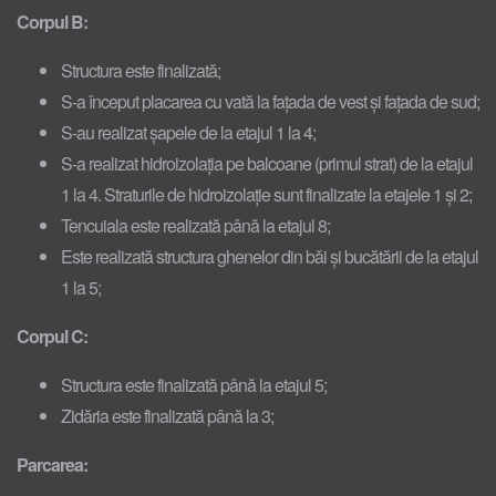
Corpul B:
Structura este finalizată;
S-a început placarea cu vată la fațada de vest și fațada de sud;
S-au realizat șapele de la etajul 1 la 4;
S-a realizat hidroizolația pe balcoane (primul strat) de la etajul
1 la 4. Straturile de hidroizolație sunt finalizate la etajele 1 și 2;
Tencuiala este realizată până la etajul 8;
Este realizată structura ghenelor din băi și bucătării de la etajul
1 la 5;
Corpul C:
Structura este finalizată până la etajul 5;
Zidăria este finalizată până la 3;
Parcarea: