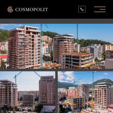
PROIECTE ÎN LUCRU
PROIECTE FINALIZATE
SPAȚII COMERCIALE
INFO
CONTACT