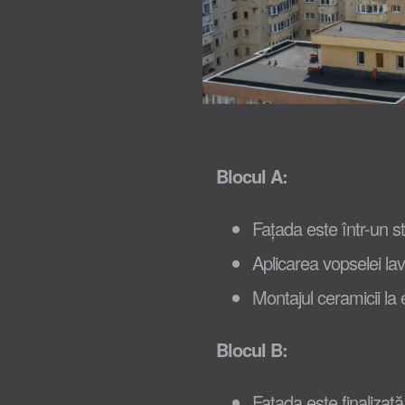
Blocul A:
Fațada este într-un st
Aplicarea vopselei lav
Montajul ceramicii la 
Blocul B:
Fațada este finalizată