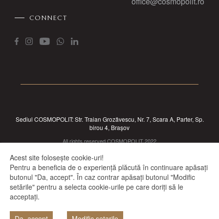
office@cosmopolit.ro
CONNECT
Sediul COSMOPOLIT: Str. Traian Grozăvescu, Nr. 7, Scara A, Parter, Sp.
birou 4, Brașov
All rights reserved COSMOPOLIT 2022
Acest site folosește cookie-uri!
Pentru a beneficia de o experiență plăcută în continuare apăsați
butonul "Da, accept". În caz contrar apăsați butonul "Modific
setările" pentru a selecta cookie-urile pe care doriți să le
acceptați.
Da, accept
Modific setarile