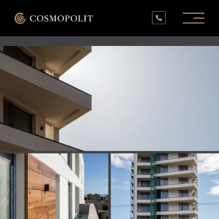
PROIECTE ÎN LUCRU
PROIECTE FINALIZATE
SPAȚII COMERCIALE
INFO
CONTACT