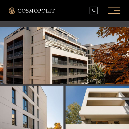
PROIECTE ÎN LUCRU
PROIECTE FINALIZATE
SPAȚII COMERCIALE
INFO
CONTACT