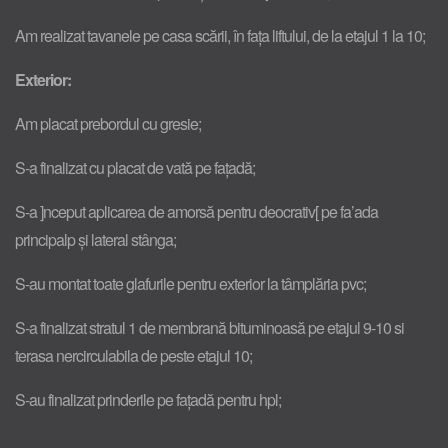
Am realizat tavanele pe casa scării, în fața liftului, de la etajul 1 la 10;
Exterior:
Am placat prebordul cu gresie;
S-a finalizat cu placat de vată pe fațadă;
S-a ]nceput aplicarea de amorsă pentru deocrativ[ pe fa’ada
principalp și lateral stânga;
S-au montat toate glafurile pentru exterior la tâmplăria pvc;
S-a finalizat stratul 1 de membrană bituminoasă pe etajul 9-10 si
terasa nercirculabila de peste etajul 10;
S-au finalizat prinderile pe fațadă pentru hpl;