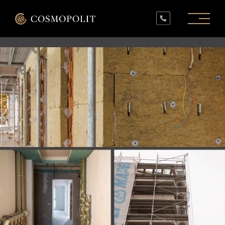
PROIECTE ÎN LUCRU
PROIECTE FINALIZATE
SPAȚII COMERCIALE
INFO
CONTACT