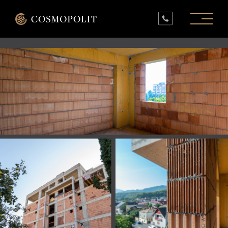
PROIECTE ÎN LUCRU
PROIECTE FINALIZATE
SPAȚII COMERCIALE
INFO
CONTACT