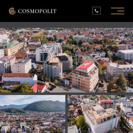
PROIECTE ÎN LUCRU
PROIECTE FINALIZATE
SPAȚII COMERCIALE
INFO
CONTACT