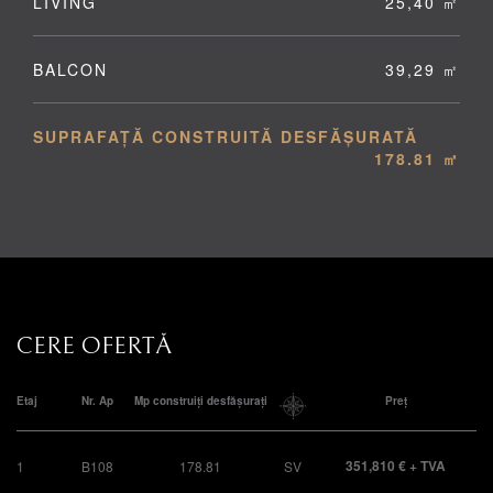
LIVING
25,40 ㎡
BALCON
39,29 ㎡
SUPRAFAȚĂ CONSTRUITĂ DESFĂȘURATĂ
178.81 ㎡
CERE OFERTĂ
Etaj
Nr. Ap
Mp construiți desfășurați
Preț
351,810 € + TVA
1
B108
178.81
SV