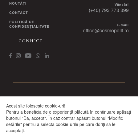
NOUTĂȚI
Vânzări
(+40) 793 773 399
CONTACT
POLITICĂ DE
E-mail
CONFIDENȚIALITATE
office@cosmopolit.ro
CONNECT
Sediul COSMOPOLIT: Str. Traian Grozăvescu, Nr. 7, Scara A, Parter, Sp.
Acest site folosește cookie-uri!
birou 4, Brașov
Pentru a beneficia de o experiență plăcută în continuare apăsați
butonul "Da, accept". În caz contrar apăsați butonul "Modific
All rights reserved COSMOPOLIT 2022
setările" pentru a selecta cookie-urile pe care doriți să le
acceptați.