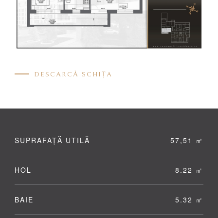
DESCARCĂ SCHIȚA
SUPRAFAȚĂ UTILĂ
57,51 ㎡
HOL
8.22 ㎡
BAIE
5.32 ㎡