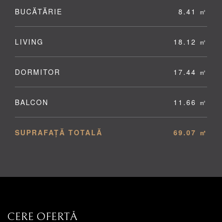
BUCĂTĂRIE
8.41 ㎡
LIVING
18.12 ㎡
DORMITOR
17.44 ㎡
BALCON
11.66 ㎡
SUPRAFAȚĂ TOTALĂ
69.07 ㎡
CERE OFERTĂ