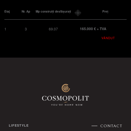
Etaj
Nr. Ap
Mp construiți desfășurați
Preț
165.000 € + TVA
1
3
69.07
VÂNDUT
LIFESTYLE
CONTACT