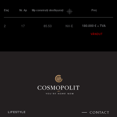
Etaj
Nr. Ap
Mp construiți desfășurați
Preț
180.000 € + TVA
2
17
85.53
NV-E
VÂNDUT
LIFESTYLE
CONTACT