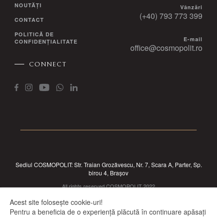
NOUTĂȚI
Vânzări
(+40) 793 773 399
CONTACT
POLITICĂ DE
E-mail
CONFIDENȚIALITATE
office@cosmopolit.ro
CONNECT
Sediul COSMOPOLIT: Str. Traian Grozăvescu, Nr. 7, Scara A, Parter, Sp.
birou 4, Brașov
All rights reserved COSMOPOLIT 2022
Acest site folosește cookie-uri!
Pentru a beneficia de o experiență plăcută în continuare apăsați