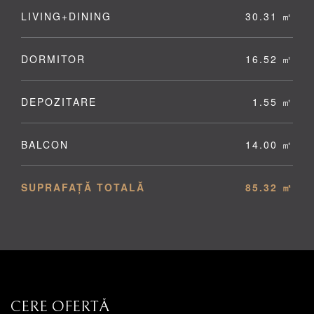
LIVING+DINING
30.31 ㎡
DORMITOR
16.52 ㎡
DEPOZITARE
1.55 ㎡
BALCON
14.00 ㎡
SUPRAFAȚĂ TOTALĂ
85.32 ㎡
CERE OFERTĂ