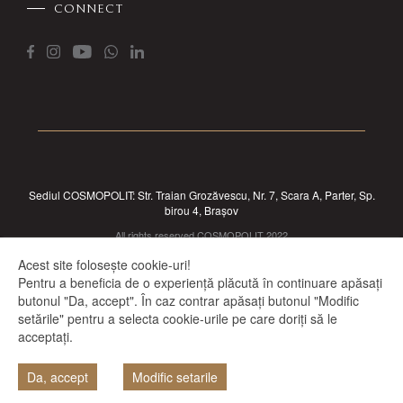
CONNECT
Sediul COSMOPOLIT: Str. Traian Grozăvescu, Nr. 7, Scara A, Parter, Sp.
birou 4, Brașov
All rights reserved COSMOPOLIT 2022
Acest site folosește cookie-uri!
Pentru a beneficia de o experiență plăcută în continuare apăsați
butonul "Da, accept". În caz contrar apăsați butonul "Modific
setările" pentru a selecta cookie-urile pe care doriți să le
acceptați.
Da, accept
Modific setarile
PROIECTE IN LUCRU
DISPONIBILITATE