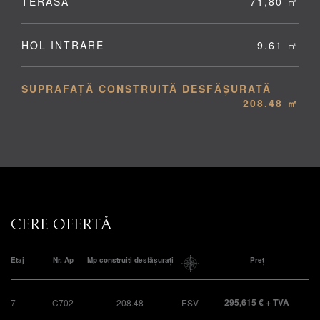
TERASĂ
71,80 ㎡
HOL INTRARE
9.61 ㎡
SUPRAFAȚĂ CONSTRUITĂ DESFĂȘURATĂ
208.48 ㎡
CERE OFERTĂ
Etaj
Nr. Ap
Mp construiți desfășurați
Preț
295,615 € + TVA
7
C702
208.48
ESV