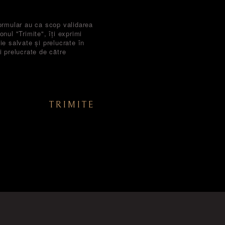
ormular au ca scop validarea
nul "Trimite", îți exprimi
ie salvate și prelucrate în
i prelucrate de către