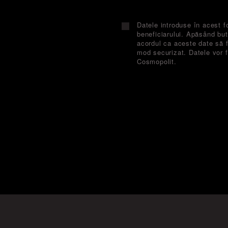
Datele introduse în acest f
beneficiarului. Apăsând buto
acordul ca aceste date să f
mod securizat. Datele vor f
Cosmopolit.