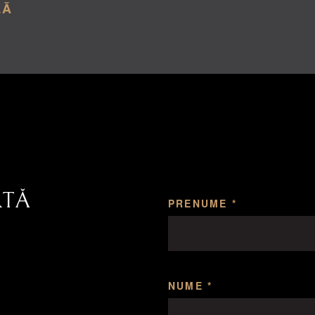
LĂ
RTĂ
PRENUME *
NUME *